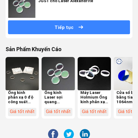
JGS1 cho Laser Alexandrite
Tiếp tục
Sản Phẩm Khuyến Cáo
Ống kính
Ống kính
Máy Laser
Cửa sổ bảo
phản xạ 0 độ
Laser sợi
Holmium Ống
bằng tia la
công suất
quang
kính phản xạ
1064nmH
cao Gương
2100nmHR 0
0 độ Hai mặt
cho máy c
phản xạ đầy
độ cho máy
được đánh
bằng sợi
Giá tốt nhất
Giá tốt nhất
Giá tốt nhất
Giá tốt n
đủ 20 * 5 mm
Laser tiết
bóng
quang
niệu