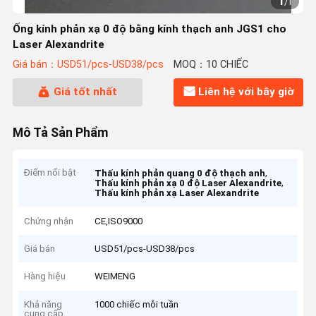
1
/
1
Ống kính phản xạ 0 độ bằng kính thạch anh JGS1 cho
Laser Alexandrite
Giá bán：USD51/pcs-USD38/pcs
MOQ：10 CHIẾC
Giá tốt nhất
Liên hệ với bây giờ
Mô Tả Sản Phẩm
Điểm nổi bật
,
Thấu kính phản quang 0 độ thạch anh
,
Thấu kính phản xạ 0 độ Laser Alexandrite
Thấu kính phản xạ Laser Alexandrite
Chứng nhận
CE,ISO9000
Giá bán
USD51/pcs-USD38/pcs
Hàng hiệu
WEIMENG
Khả năng
1000 chiếc mỗi tuần
cung cấp