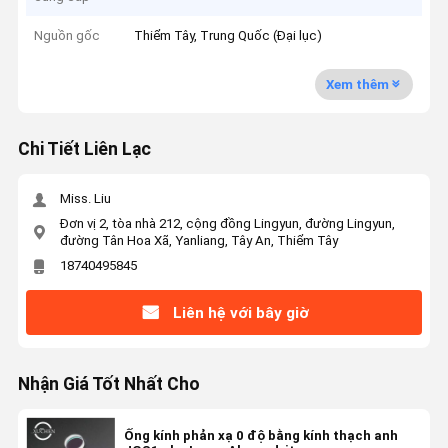
Nguồn gốc
Thiểm Tây, Trung Quốc (Đại lục)
Xem thêm
Chi Tiết Liên Lạc
Miss. Liu
Đơn vị 2, tòa nhà 212, cộng đồng Lingyun, đường Lingyun,
đường Tân Hoa Xã, Yanliang, Tây An, Thiểm Tây
18740495845
Liên hệ với bây giờ
Nhận Giá Tốt Nhất Cho
Ống kính phản xạ 0 độ bằng kính thạch anh