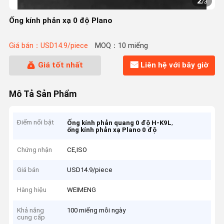
2
/
3
Ống kính phản xạ 0 độ Plano
Giá bán：USD14.9/piece
MOQ：10 miếng
Giá tốt nhất
Liên hệ với bây giờ
Mô Tả Sản Phẩm
Điểm nổi bật
,
Ống kính phản quang 0 độ H-K9L
ống kính phản xạ Plano 0 độ
Chứng nhận
CE,ISO
Giá bán
USD14.9/piece
Hàng hiệu
WEIMENG
Khả năng
100 miếng mỗi ngày
cung cấp