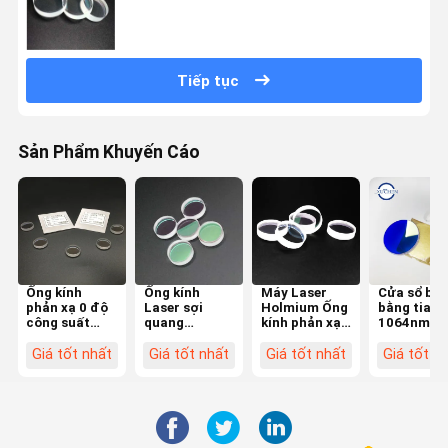
Tiếp tục
Sản Phẩm Khuyến Cáo
Ống kính
Ống kính
Máy Laser
Cửa sổ bảo
phản xạ 0 độ
Laser sợi
Holmium Ống
bằng tia la
công suất
quang
kính phản xạ
1064nmH
cao Gương
2100nmHR 0
0 độ Hai mặt
cho máy c
phản xạ đầy
độ cho máy
được đánh
bằng sợi
Giá tốt nhất
Giá tốt nhất
Giá tốt nhất
Giá tốt n
đủ 20 * 5 mm
Laser tiết
bóng
quang
niệu