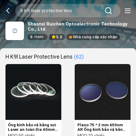
Shaanxi Ruichen Optoelectronic Technology
Co., Ltd.
9
5.0
Nhà cung cấp xác nhận
YEARS
H K9l Laser Protective Lens
(62)
Ống kính bảo vệ bằng sợi
Plano 75 * 2 mm 650nm
Laser an toàn Dia 40mm
AR Ống kính bảo vệ bằng
1.5mm 2 mm H-K9L
sợi quang H-K9L
MOQ:
50 chiếc
MOQ:
10 chiếc