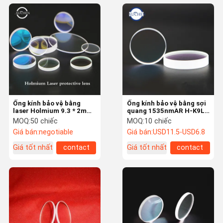
Ống kính bảo vệ bằng
Ống kính bảo vệ bằng sợi
laser Holmium 9.3 * 2mm
quang 1535nmAR H-K9L
Máy laser phim cách
Dia 19mm Độ dày 2mm
MOQ:
50 chiếc
MOQ:
10 chiếc
nhiệt 2100nmAR
cho máy laser
Giá bán:
negotiable
Giá bán:
USD11.5-USD6.8
Giá tốt nhất
contact
Giá tốt nhất
contact