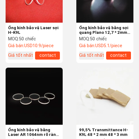
Ống kính bảo vệ Laser sợi
Ống kính bảo vệ bằng sợi
H-K9L
quang Plano 12,7 * 2mm
1064nmAR H-K9L
MOQ:
50 chiếc
MOQ:
50 chiếc
Giá bán:
USD10.9/piece
Giá bán:
USD5.1/piece
Giá tốt nhất
contact
Giá tốt nhất
contact
Trang Chủ
Các Sản
Về Chúng Tôi
Tham Quan
Phẩm
Nhà Máy
Ống kính bảo vệ bằng
99,5% Transmittance H-
Laser AR 1064nm rõ ràng
K9L 48 * 2 mm 48 * 3 mm