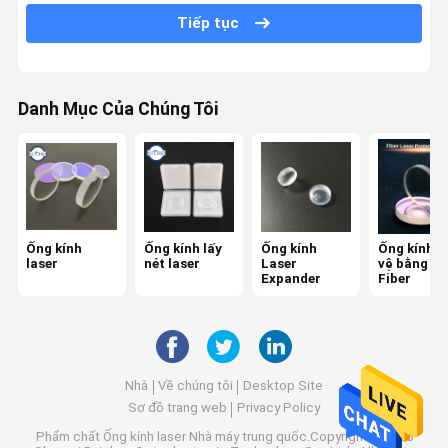
Tiếp tục
Máy quang phổ
Tinh thể KTP
Danh Mục Của Chúng Tôi
Bộ lọc lưỡng sắc
Bộ lọc thông dải quang
Quang học IR
Beam Combiner
Ống kính
Ống kính lấy
Ống kính
Ống kính b
laser
nét laser
Laser
vệ bằng La
Expander
Fiber
Ống kính CCD
Gương nêm
Nhà
Về chúng tôi
Desktop Site
Sơ đồ trang web
Privacy Policy
Phẩm chất
Ống kính laser
Nhà máy trung quốc.Copyright © 2025