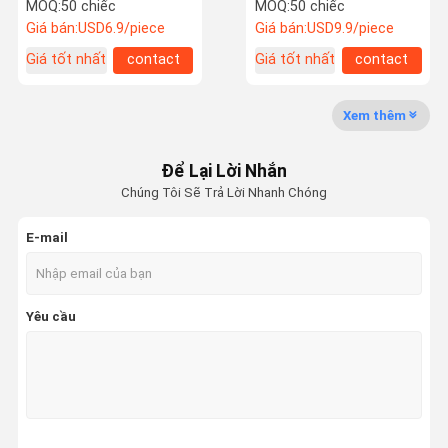
15 * 2mm 15 * 4mm Vật
MOQ:
50 chiếc
MOQ:
50 chiếc
liệu H-K9L
Giá bán:
USD6.9/piece
Giá bán:
USD9.9/piece
Giá tốt nhất
contact
Giá tốt nhất
contact
Kiểm Soát
Liên Hệ
Yêu Cầu Báo
Chất Lượng
Chúng Tôi
Giá
Xem thêm
Ống kính laser
Để Lại Lời Nhắn
Ống kính lấy nét laser
Chúng Tôi Sẽ Trả Lời Nhanh Chóng
Ống kính Laser Expander
E-mail
Ống kính bảo vệ bằng Laser Fiber
Kính an toàn Laser
Yêu cầu
Ống kính phản chiếu 0 độ
Ống kính phản chiếu 45 độ
Ống kính đầu ra Laser 0 độ