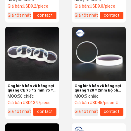
Giá bán:
USD9.2/piece
Giá bán:
USD9.8/piece
Giá tốt nhất
contact
Giá tốt nhất
contact
Ống kính bảo vệ bằng sợi
Ống kính bảo vệ bằng sợi
quang CE 75 * 2 mm 75 *
quang 128 * 2mm Bộ phận
2.8mm 40/20
quang hình tròn H-K9L
MOQ:
50 chiếc
MOQ:
5 chiếc
Giá bán:
USD13.9/piece
Giá bán:
USD45/piece-USD29/piece
Giá tốt nhất
contact
Giá tốt nhất
contact