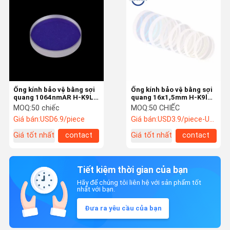
Ống kính bảo vệ bằng sợi
Ống kính bảo vệ bằng sợi
quang 1064nmAR H-K9L
quang 16x1,5mm H-K9l
Plano tráng đôi
cho máy laser 1550nm
MOQ:
50 chiếc
MOQ:
50 CHIẾC
Giá bán:
USD6.9/piece
Giá bán:
USD3.9/piece-USD1.9/piece
Giá tốt nhất
contact
Giá tốt nhất
contact
Tiết kiệm thời gian của bạn
Hãy để chúng tôi liên hệ với sản phẩm tốt
nhất với bạn.
Đưa ra yêu cầu của bạn