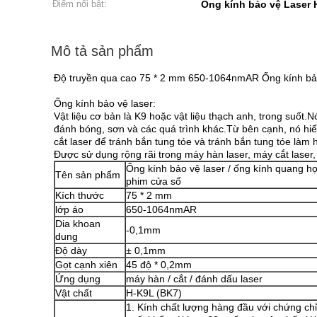
Điểm nổi bật:
Ống kính bảo vệ Laser 
Mô tả sản phẩm
Độ truyền qua cao 75 * 2 mm 650-1064nmAR Ống kính bảo v
Ống kính bảo vệ laser:
Vật liệu cơ bản là K9 hoặc vật liệu thạch anh, trong suốt.
đánh bóng, sơn và các quá trình khác.Từ bên cạnh, nó hi
cắt laser để tránh bắn tung tóe và tránh bắn tung tóe làm
Được sử dụng rộng rãi trong máy hàn laser, máy cắt laser, 
Ống kính bảo vệ laser / ống kính quang họ
Tên sản phẩm
phim cửa sổ
Kích thước
75 * 2 mm
lớp áo
650-1064nmAR
Dia khoan
-0,1mm
dung
Độ dày
± 0,1mm
Gọt cạnh xiên
45 độ * 0,2mm
Ứng dụng
máy hàn / cắt / đánh dấu laser
Vật chất
H-K9L (BK7)
1. Kính chất lượng hàng đầu với chứng ch