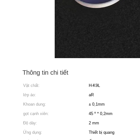
Thông tin chi tiết
Vật chất:
H-K9L
lớp áo:
aR
Khoan dung:
± 0,1mm
gọt cạnh xiên:
45 º * 0,2mm
Độ dày:
2 mm
Ứng dụng:
Thiết bị quang