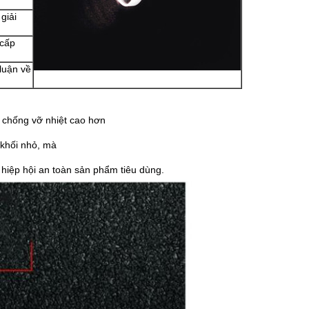
giải
 cấp
 luận về
g chống vỡ nhiệt cao hơn
h khối nhỏ, mà
 hiệp hội an toàn sản phẩm tiêu dùng.