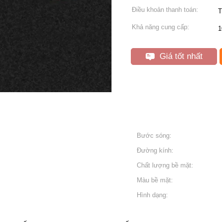
Điều khoản thanh toán:
T
Khả năng cung cấp:
1
Giá tốt nhất
Bước sóng:
Đường kính:
Chất lượng bề mặt:
Màu bề mặt:
Hình dạng: