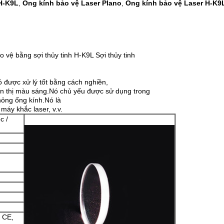
H-K9L
Ống kính bảo vệ Laser Plano
Ống kính bảo vệ Laser H-K9
,
,
ệ bằng sợi thủy tinh H-K9L Sợi thủy tinh
Nó được xử lý tốt bằng cách nghiền,
ển thị màu sáng.Nó chủ yếu được sử dụng trong
 hỏng ống kính.Nó là
máy khắc laser, v.v.
c /
ỉ CE,