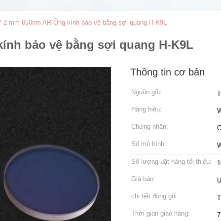
 * 2 mm 650nm AR Ống kính bảo vệ bằng sợi quang H-K9L
kính bảo vệ bằng sợi quang H-K9L
Thông tin cơ bản
Nguồn gốc:
T
Hàng hiệu:
Chứng nhận:
C
Số mô hình:
W
Số lượng đặt hàng tối thiểu:
1
Giá bán:
U
chi tiết đóng gói:
T
Thời gian giao hàng:
7