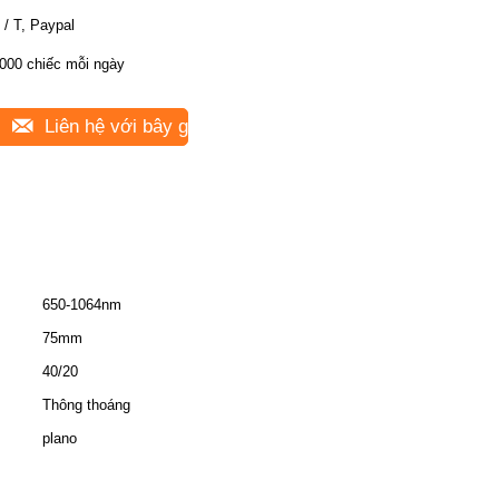
 / T, Paypal
000 chiếc mỗi ngày
Liên hệ với bây giờ
650-1064nm
75mm
40/20
Thông thoáng
plano