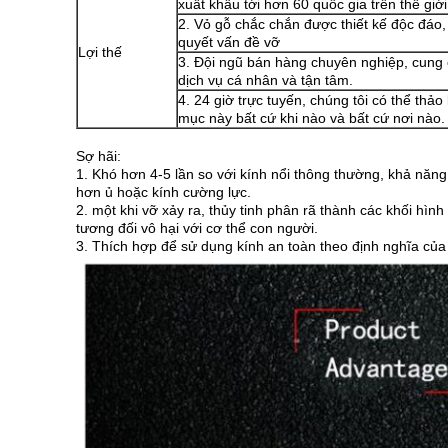
xuất khẩu tới hơn 60 quốc gia trên thế giới
2. Vỏ gỗ chắc chắn được thiết kế độc đáo, 
quyết vấn đề vỡ
Lợi thế
3. Đội ngũ bán hàng chuyên nghiệp, cung
dịch vụ cá nhân và tận tâm.
4. 24 giờ trực tuyến, chúng tôi có thể thảo
mục này bất cứ khi nào và bất cứ nơi nào.
Sợ hãi:
1. Khó hơn 4-5 lần so với kính nổi thông thường, khả năn
hơn ủ hoặc kính cường lực.
2. một khi vỡ xảy ra, thủy tinh phân rã thành các khối hìn
tương đối vô hại với cơ thể con người.
3. Thích hợp để sử dụng kính an toàn theo định nghĩa của