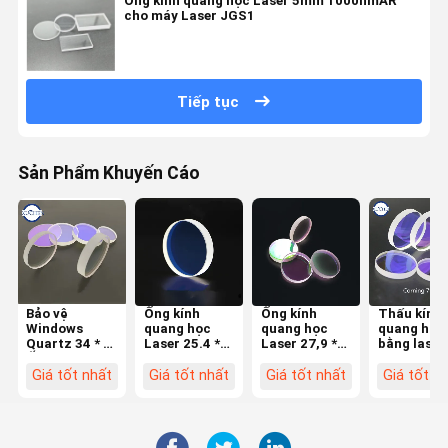
Ống kính quang học Laser 5mm 1000nmAR
cho máy Laser JGS1
Tiếp tục
Sản Phẩm Khuyến Cáo
Bảo vệ
Ống kính
Ống kính
Thấu kính
Windows
quang học
quang học
quang học
Quartz 34 * 5
Laser 25.4 *
Laser 27,9 *
bằng laser
Ống kính
1mm 7980
4,1mm
113 * 3mm
quang học
Thạch anh
1064nmAR
Corning 7
Giá tốt nhất
Giá tốt nhất
Giá tốt nhất
Giá tốt n
15kw cho máy
1064nmAR
Thạch anh
1064nmAR
Lasermech
cho máy laser
nung chảy
cho máy la
Precitec
công suất
nhập khẩu
8000W-
cao
Silica cho
15000W