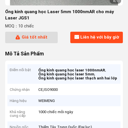
1
/
1
Ống kính quang học Laser 5mm 1000nmAR cho máy
Laser JGS1
MOQ：10 chiếc
Giá tốt nhất
Liên hệ với bây giờ
Mô Tả Sản Phẩm
Điểm nổi bật
,
Ống kính quang học laser 1000nmAR
,
Ống kính quang học laser 5mm
Ống kính quang học laser thạch anh hai lớp
Chứng nhận
CE,ISO9000
Hàng hiệu
WEIMENG
Khả năng
1000 chiếc mỗi ngày
cung cấp
Nguồn gốc
Thiểm Tây, Trung Quốc (Đại lục)