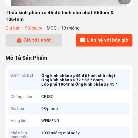
1
/
1
Thấu kính phản xạ 45 độ hình chữ nhật 650nm &
1064nm
Giá bán：98/piece
MOQ：10 miếng
Giá tốt nhất
Liên hệ với bây giờ
Mô Tả Sản Phẩm
Điểm nổi bật
,
Ống kính phản xạ 45 độ hình chữ nhật
,
Ống kính phản xạ 72 * 52 * 6mm
Lớp phủ 1064nm Ống kính phản xạ 45 °
Chứng nhận
CE,ISO
Giá bán
98/piece
Hàng hiệu
WEIMENG
Khả năng
1000 miếng mỗi ngày
cung cấp