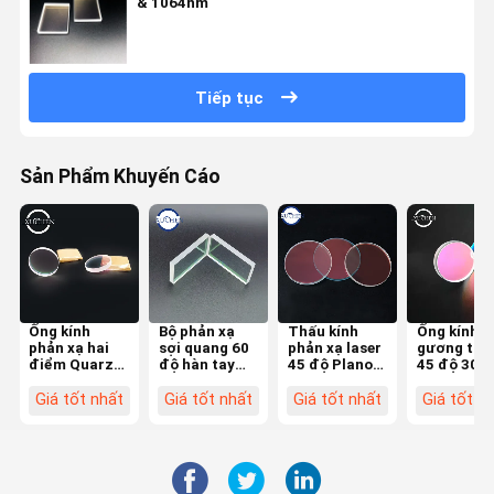
& 1064nm
Tiếp tục
Sản Phẩm Khuyến Cáo
Ống kính
Bộ phản xạ
Thấu kính
Ống kính
phản xạ hai
sợi quang 60
phản xạ laser
gương trò
điểm Quarz
độ hàn tay
45 độ Plano
45 độ 30 *
30 * 5mm 650
650 &
38.1 * 3mm
3mm 650
1064HR 60
1064HR
650 Thạch
1064nmH
Giá tốt nhất
Giá tốt nhất
Giá tốt nhất
Giá tốt n
độ
anh
cho máy la
1064nmHR
cho máy laser