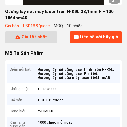
2
/
3
Gương lấy nét máy laser tròn H-K9L 38,1mm F = 100
1064nmAR
Giá bán：USD18.9/piece
MOQ：10 chiếc
Giá tốt nhất
Liên hệ với bây giờ
Mô Tả Sản Phẩm
Điểm nổi bật
,
Gương lấy nét bằng laser hình tròn H-K9L
,
Gương lấy nét bằng laser F = 100
Gương lấy nét của máy laser 1064nmAR
Chứng nhận
CE,ISO9000
Giá bán
USD18.9/piece
Hàng hiệu
WEIMENG
Khả năng
1000 chiếc mỗi ngày
cung cấp