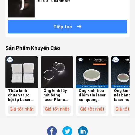
= 100 1064nmAR
Tiếp tục
Sản Phẩm Khuyến Cáo
Thấu kính
Ống kính lấy
Ống kính tiêu
Ống kính l
chuẩn trực
nét bằng
điểm tia laser
nét bằng
hội tụ Laser
laser Plano
sợi quang
laser hợp
hai mặt lồi
lồi D20mm
D20 cho
chất F120
D37 F100 cho
FL50mm
Raytools WSX
Meniscus 
Giá tốt nhất
Giá tốt nhất
Giá tốt nhất
Giá tốt n
đầu laser
1064nmAR
Bodor Laser
K9L + ZF2
BM114S 6KW
Ống kính H-
Head BT240S
300W cho
K9L
đầu cắt la