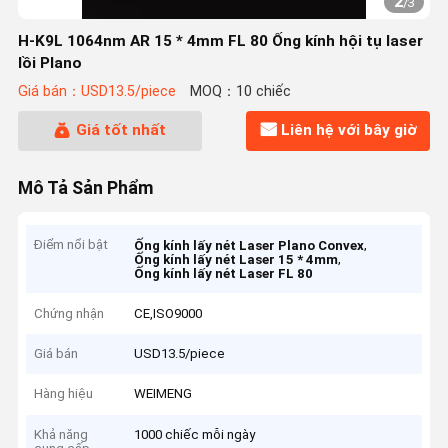
2
/
3
H-K9L 1064nm AR 15 * 4mm FL 80 Ống kính hội tụ laser
lồi Plano
Giá bán：USD13.5/piece
MOQ：10 chiếc
Giá tốt nhất
Liên hệ với bây giờ
Mô Tả Sản Phẩm
Điểm nổi bật
,
Ống kính lấy nét Laser Plano Convex
,
Ống kính lấy nét Laser 15 * 4mm
Ống kính lấy nét Laser FL 80
Chứng nhận
CE,ISO9000
Giá bán
USD13.5/piece
Hàng hiệu
WEIMENG
Khả năng
1000 chiếc mỗi ngày