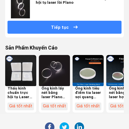
hội tụ laser lồi Plano
Tiếp tục
Sản Phẩm Khuyến Cáo
Thấu kính
Ống kính lấy
Ống kính tiêu
Ống kính l
chuẩn trực
nét bằng
điểm tia laser
nét bằng
hội tụ Laser
laser Plano
sợi quang
laser hợp
hai mặt lồi
lồi D20mm
D20 cho
chất F120
D37 F100 cho
FL50mm
Raytools WSX
Meniscus 
Giá tốt nhất
Giá tốt nhất
Giá tốt nhất
Giá tốt n
đầu laser
1064nmAR
Bodor Laser
K9L + ZF2
BM114S 6KW
Ống kính H-
Head BT240S
300W cho
K9L
đầu cắt la