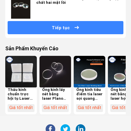
chất hai mặt lồi
Tiếp tục
Sản Phẩm Khuyến Cáo
Thấu kính
Ống kính lấy
Ống kính tiêu
Ống kính l
chuẩn trực
nét bằng
điểm tia laser
nét bằng
hội tụ Laser
laser Plano
sợi quang
laser hợp
hai mặt lồi
lồi D20mm
D20 cho
chất F120
D37 F100 cho
FL50mm
Raytools WSX
Meniscus 
Giá tốt nhất
Giá tốt nhất
Giá tốt nhất
Giá tốt n
đầu laser
1064nmAR
Bodor Laser
K9L + ZF2
BM114S 6KW
Ống kính H-
Head BT240S
300W cho
K9L
đầu cắt la