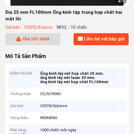
2
/
3
Dia 25 mm FL100mm Ống kính tập trung hợp chất hai
mặt lồi
Giá bán：USD92.8/piece
MOQ：10 chiếc
Giá tốt nhất
Liên hệ với bây giờ
Mô Tả Sản Phẩm
Điểm nổi bật
,
Ống kính lấy nét hợp chất 25 mm
,
ống kính lấy nét laser 25 mm
ống kính lấy nét hợp chất FL100mm
Chứng nhận
CE,ISO9000
Giá bán
USD92.8/piece
Hàng hiệu
WEIMENG
Khả năng
1000 chiếc mỗi ngày