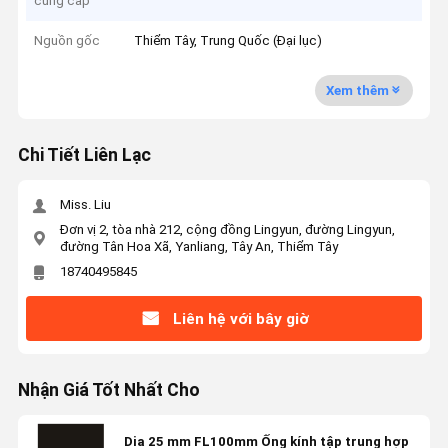
cung cấp
Nguồn gốc
Thiểm Tây, Trung Quốc (Đại lục)
Xem thêm
Chi Tiết Liên Lạc
Miss. Liu
Đơn vị 2, tòa nhà 212, cộng đồng Lingyun, đường Lingyun,
đường Tân Hoa Xã, Yanliang, Tây An, Thiểm Tây
18740495845
Liên hệ với bây giờ
Nhận Giá Tốt Nhất Cho
Dia 25 mm FL100mm Ống kính tập trung hợp