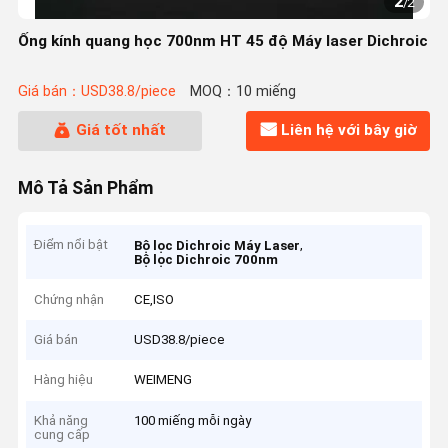
2
/
2
Ống kính quang học 700nm HT 45 độ Máy laser Dichroic
Giá bán：USD38.8/piece
MOQ：10 miếng
Giá tốt nhất
Liên hệ với bây giờ
Mô Tả Sản Phẩm
Điểm nổi bật
,
Bộ lọc Dichroic Máy Laser
Bộ lọc Dichroic 700nm
Chứng nhận
CE,ISO
Giá bán
USD38.8/piece
Hàng hiệu
WEIMENG
Khả năng
100 miếng mỗi ngày
cung cấp