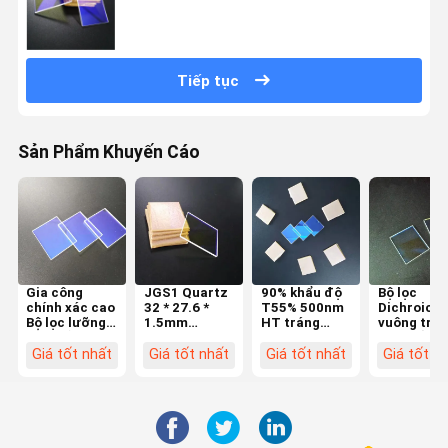
Tiếp tục
Sản Phẩm Khuyến Cáo
Gia công
JGS1 Quartz
90% khẩu độ
Bộ lọc
chính xác cao
32 * 27.6 *
T55% 500nm
Dichroic
Bộ lọc lưỡng
1.5mm
HT tráng
vuông tro
sắc thủy tinh
455nm T17%
40/20 Bộ lọc
suốt cắt
25,4 * 25,4 * 2
Bộ lọc lưỡng
lưỡng sắc
ngang T8
Giá tốt nhất
Giá tốt nhất
Giá tốt nhất
Giá tốt n
mm
sắc